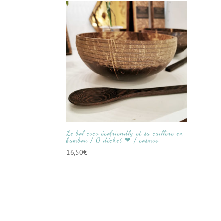
Le bol coco écofriendly et sa cuillère en
bambou / 0 déchet ❤ / cosmos
16,50
€