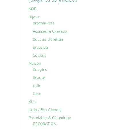
Catégories de produits
NOËL
Bijoux
Broche/Pin's
Accessoire Cheveux
Boucles d'oreilles
Bracelets
Colliers
Maison
Bougies
Beauté
Utile
Déco
Kids
Utile / Eco friendly
Porcelaine & Céramique
DECORATION