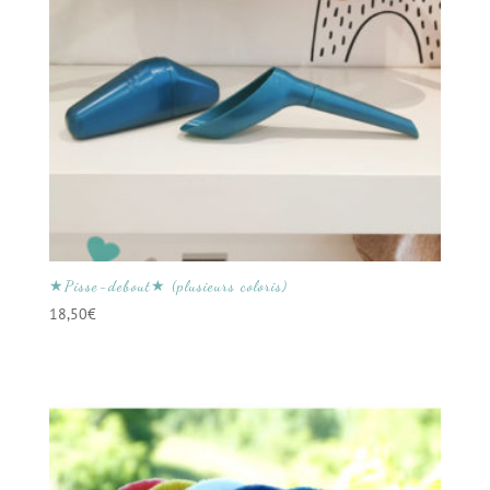
★Pisse-debout★ (plusieurs coloris)
18,50
€