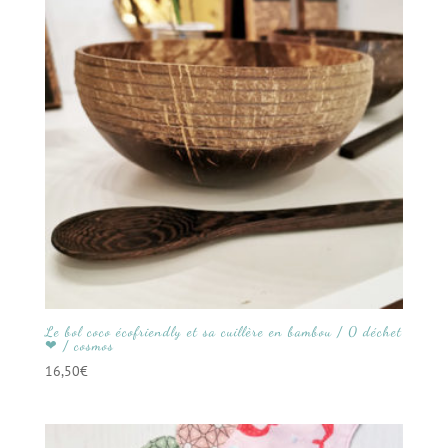
Le bol coco écofriendly et sa cuillère en bambou / 0 déchet
❤ / cosmos
16,50
€