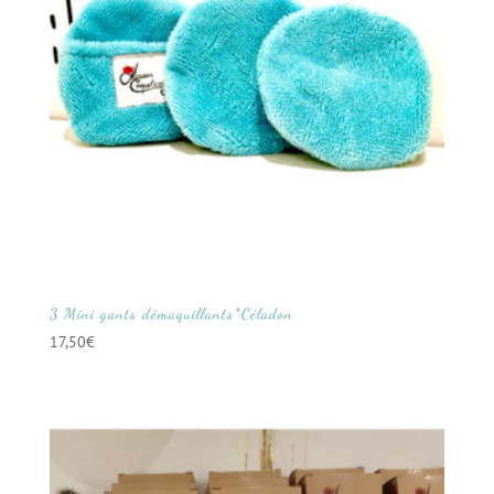
3 Mini gants démaquillants*Céladon
17,50
€