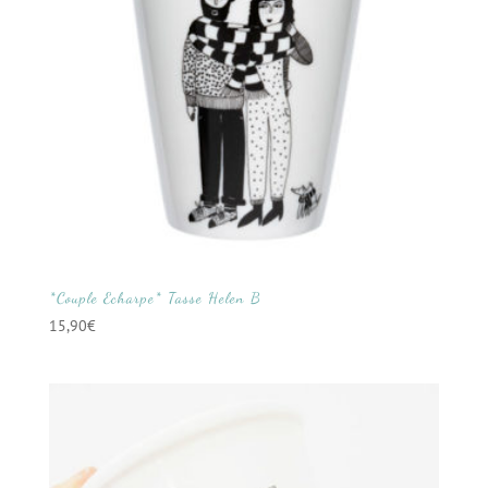
*Couple Echarpe* Tasse Helen B
15,90
€