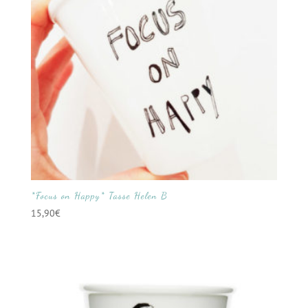
*Focus on Happy* Tasse Helen B
15,90
€