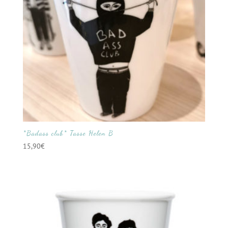
*Badass club* Tasse Helen B
15,90
€