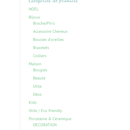
Catégories de produits
NOËL
Bijoux
Broche/Pin's
Accessoire Cheveux
Boucles d'oreilles
Bracelets
Colliers
Maison
Bougies
Beauté
Utile
Déco
Kids
Utile / Eco friendly
Porcelaine & Céramique
DECORATION