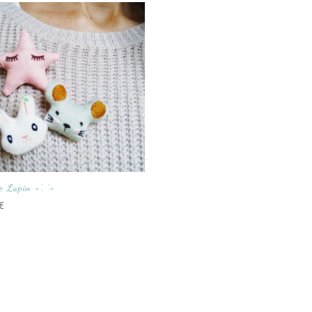
 Lapin =’. ‘=
€