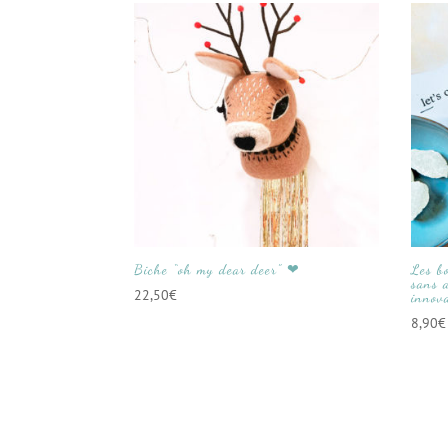
Biche “oh my dear deer” ❤
Les b
sans a
22,50
€
innov
8,90
€