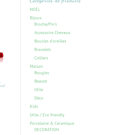
Catégories de produits
NOËL
Bijoux
Broche/Pin's
Accessoire Cheveux
Boucles d'oreilles
Bracelets
Colliers
Maison
Bougies
Beauté
n,
ent
Utile
Déco
Kids
Utile / Eco friendly
Porcelaine & Céramique
DECORATION