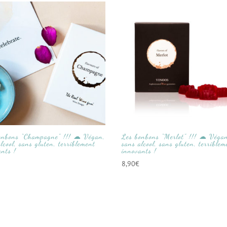
onbons “Champagne” !!! ☁ Végan,
Les bonbons “Merlot” !!! ☁ Véga
lcool, sans gluten, terriblement
sans alcool, sans gluten, terriblem
ants !
innovants !
8,90
€