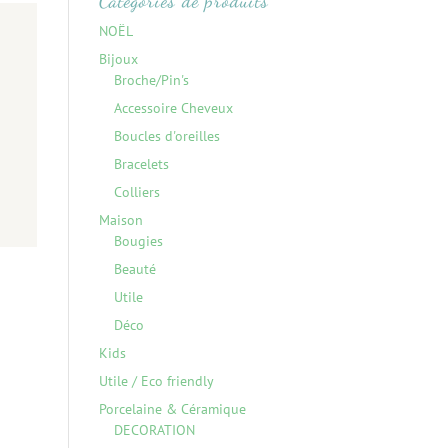
Catégories de produits
NOËL
Bijoux
Broche/Pin's
Accessoire Cheveux
Boucles d'oreilles
Bracelets
Colliers
Maison
Bougies
Beauté
Utile
Déco
Kids
Utile / Eco friendly
Porcelaine & Céramique
DECORATION