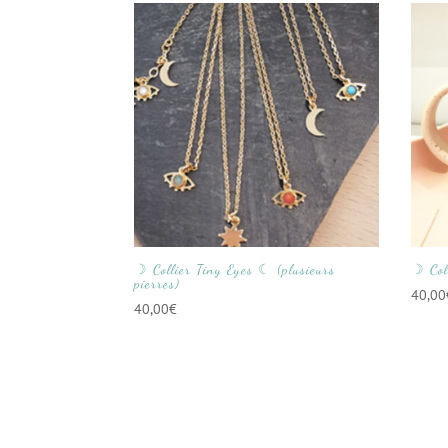
☽ Collier Tiny Eyes ☾ (plusieurs
☽ Col
pierres)
40,00
40,00
€