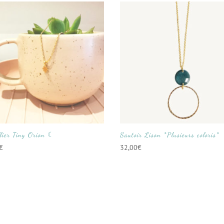
lier Tiny Orion ☾
Sautoir Lison *Plusieurs coloris*
€
32,00
€