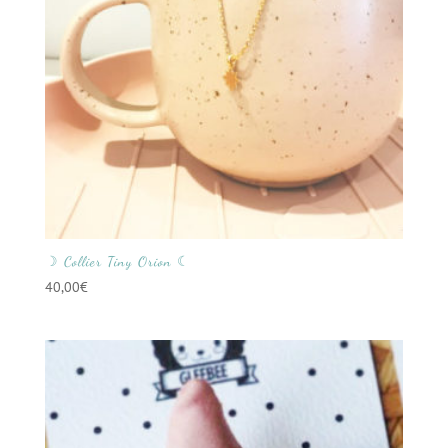
☽ Collier Tiny Orion ☾
40,00
€