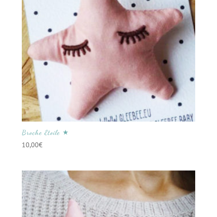
Broche Etoile ★
10,00
€