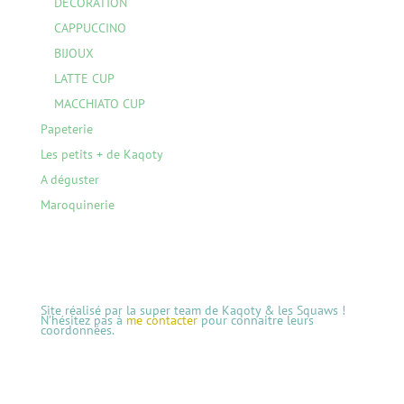
DECORATION
CAPPUCCINO
BIJOUX
LATTE CUP
MACCHIATO CUP
Papeterie
Les petits + de Kaqoty
A déguster
Maroquinerie
Site réalisé par la super team de Kaqoty & les Squaws !
N’hésitez pas à
me contacter
pour connaitre leurs
coordonnées.