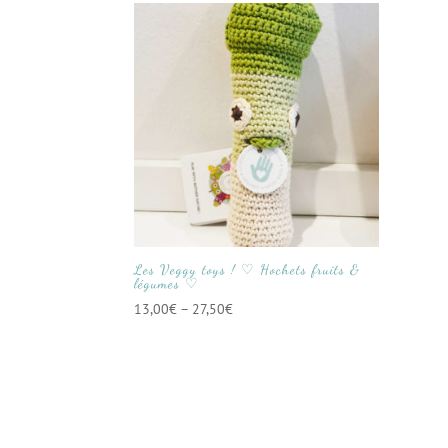
Les Veggy toys ! ♡ Hochets fruits &
légumes ♡
13,00
€
–
27,50
€