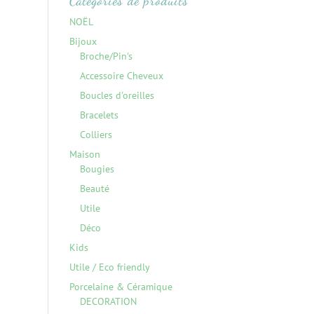
Catégories de produits
NOËL
Bijoux
Broche/Pin's
Accessoire Cheveux
Boucles d'oreilles
Bracelets
Colliers
Maison
Bougies
Beauté
Utile
Déco
Kids
Utile / Eco friendly
Porcelaine & Céramique
DECORATION