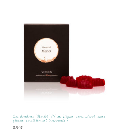
Les bonbons “Merlot” !!! ☁ Végan, sans alcool, sans
gluten, terriblement innovants !
8,90
€