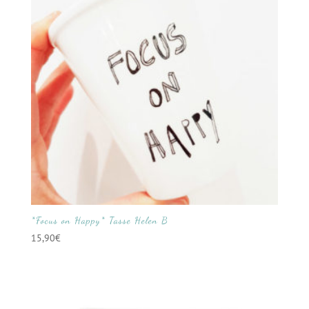
*Focus on Happy* Tasse Helen B
15,90
€