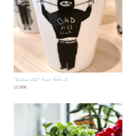
*Badass club* Tasse Helen B
15,90
€