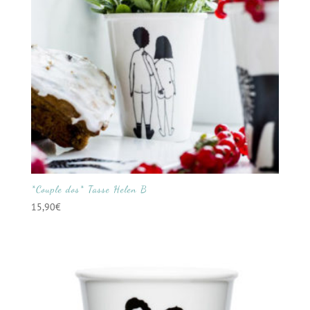
*Couple dos* Tasse Helen B
15,90
€