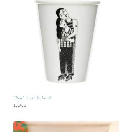
*Hug* Tasse Helen B
15,90
€