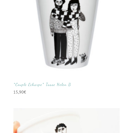
*Couple Echarpe* Tasse Helen B
15,90
€