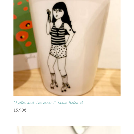
*Roller and Ice cream* Tasse Helen B
15,90
€