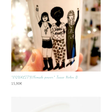
*EQUALITY/Female power* Tasse Helen B
15,90
€