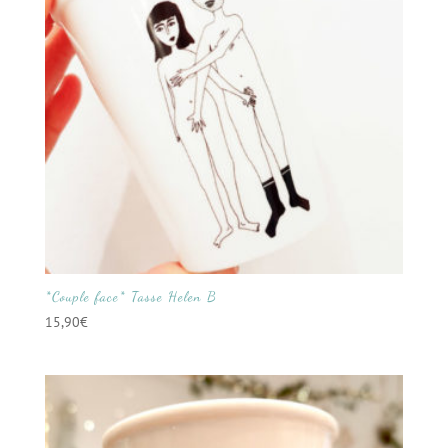
*Couple face* Tasse Helen B
15,90
€