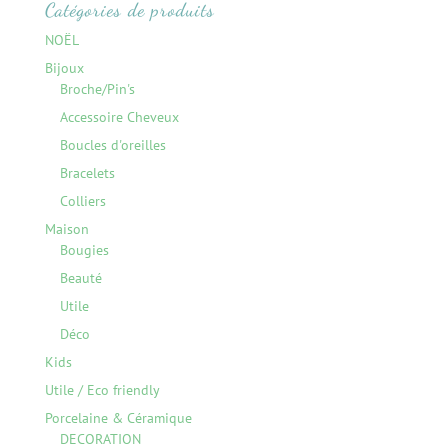
Catégories de produits
NOËL
Bijoux
Broche/Pin's
Accessoire Cheveux
Boucles d'oreilles
Bracelets
Colliers
Maison
Bougies
Beauté
Utile
Déco
Kids
Utile / Eco friendly
Porcelaine & Céramique
DECORATION