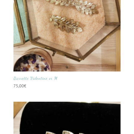
Barrette Valentine or M
75,00
€