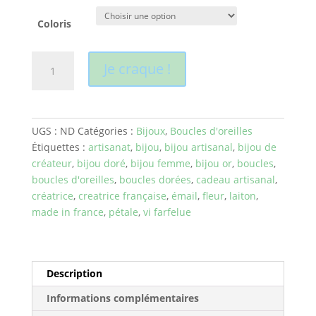
Coloris
quantité
Je craque !
de
Boucles
d'oreilles
Pétale
UGS :
ND
Catégories :
Bijoux
,
Boucles d'oreilles
"plusieurs
Étiquettes :
artisanat
,
bijou
,
bijou artisanal
,
bijou de
coloris
créateur
,
bijou doré
,
bijou femme
,
bijou or
,
boucles
,
-
boucles d'oreilles
,
boucles dorées
,
cadeau artisanal
,
ici
créatrice
,
creatrice française
,
émail
,
fleur
,
laiton
,
les
made in france
,
pétale
,
vi farfelue
tons
froids"
Description
Informations complémentaires