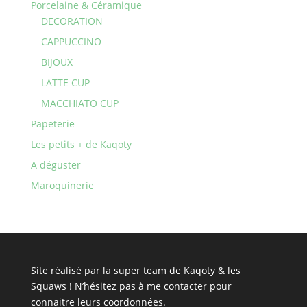
Porcelaine & Céramique
DECORATION
CAPPUCCINO
BIJOUX
LATTE CUP
MACCHIATO CUP
Papeterie
Les petits + de Kaqoty
A déguster
Maroquinerie
Site réalisé par la super team de Kaqoty & les
Squaws ! N’hésitez pas à
me contacter
pour
connaitre leurs coordonnées.