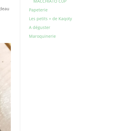
MACCHIATO CUP
adeau
Papeterie
Les petits + de Kaqoty
A déguster
Maroquinerie