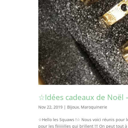
☆Idées cadeaux de Noël 
Nov 22, 2019
|
Bijoux
,
Maroquinerie
☆Hello les Squaws !☆ Nous voici réunis pour l
pour les fiiiiiiilles qui brillent !!! On peut tout