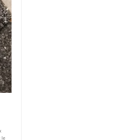
x
 le