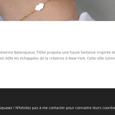
éverine Balanqueux, Titlee propose une haute fantaisie inspirée e
s son ADN les échappées de la créatrice à New-York. Cette ville lumi
 Squaws ! N’hésitez pas à
me contacter
pour connaitre leurs coordo