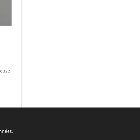
t
neuse
nnées.