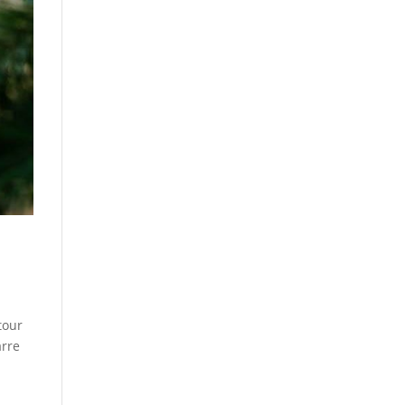
tour
arre