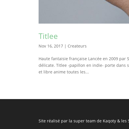
Titlee
Nov 16, 2017
|
Createurs
Haute fantaisie française Lancée en 2009 par S
délicate. Titlee -papillon en indie- porte dan
et libre anime toutes les...
Site réalisé par la super team de Kaqoty & les