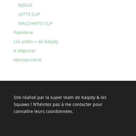
BIJOUX
LATTE CUP
MACCHIATO CUP
Papeterie
Les petits + de Kaqoty
A déguster
Maroquinerie
Site réalisé par la super team de Kaqoty & les
Squaws ! N’hésitez pas à
me contacter
pour
connaitre leurs coordonnées.