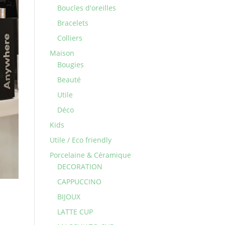
Boucles d'oreilles
Bracelets
Colliers
Maison
Bougies
Beauté
Utile
Déco
Kids
Utile / Eco friendly
Porcelaine & Céramique
DECORATION
CAPPUCCINO
BIJOUX
LATTE CUP