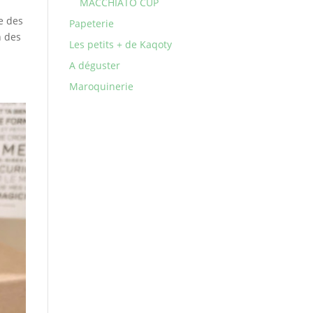
MACCHIATO CUP
te des
Papeterie
n des
Les petits + de Kaqoty
A déguster
Maroquinerie