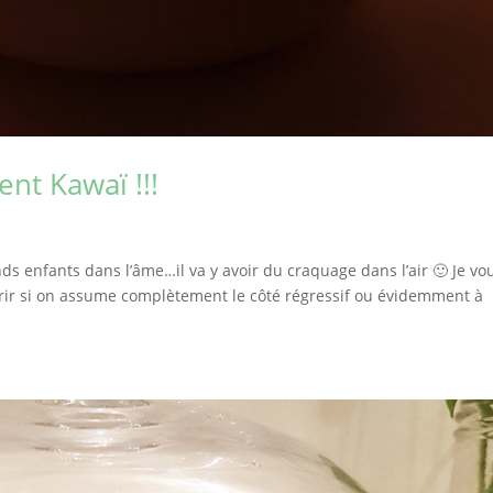
nt Kawaï !!!
ands enfants dans l’âme…il va y avoir du craquage dans l’air 🙂 Je vo
frir si on assume complètement le côté régressif ou évidemment à