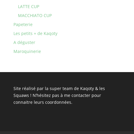
LATTE CUP
MACCHIATO CUP
Papeterie
Les petits + de Kaqoty
A déguster
Maroquinerie
Site réalisé par la super team de Kaqoty & les
Squaws ! N’hésitez pas à
me contacter
pour
connaitre leurs coordonnées.