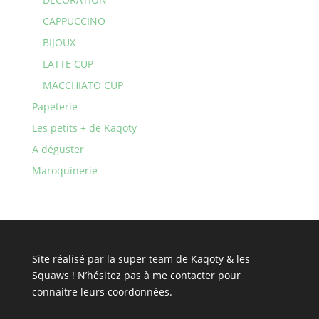
CAPPUCCINO
BIJOUX
LATTE CUP
MACCHIATO CUP
Papeterie
Les petits + de Kaqoty
A déguster
Maroquinerie
Site réalisé par la super team de Kaqoty & les
Squaws ! N’hésitez pas à
me contacter
pour
connaitre leurs coordonnées.