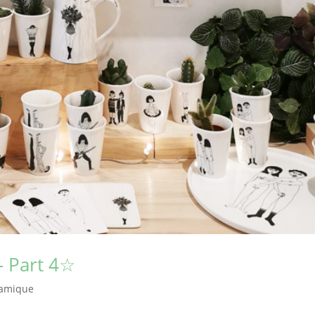
– Part 4☆
ramique