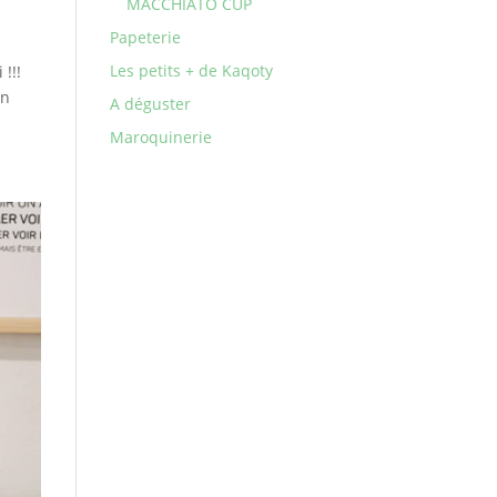
MACCHIATO CUP
Papeterie
Les petits + de Kaqoty
!!!
on
A déguster
Maroquinerie