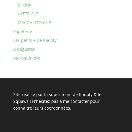
BIJOUX
LATTE CUP
MACCHIATO CUP
Papeterie
Les petits + de Kaqoty
A déguster
Maroquinerie
Site réalisé par la super team de Kaqoty & les
Squaws ! N’hésitez pas à
me contacter
pour
connaitre leurs coordonnées.