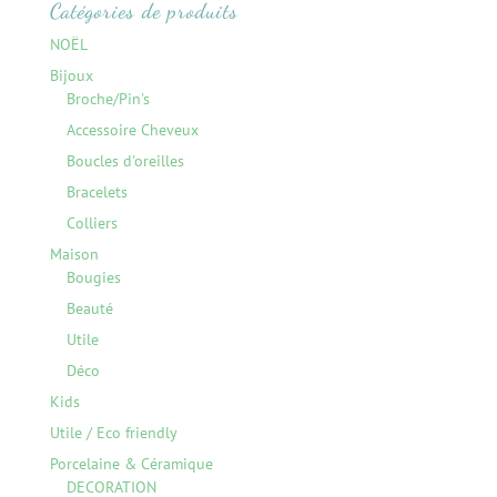
Catégories de produits
NOËL
Bijoux
Broche/Pin's
Accessoire Cheveux
Boucles d'oreilles
Bracelets
Colliers
Maison
Bougies
Beauté
Utile
Déco
Kids
Utile / Eco friendly
Porcelaine & Céramique
DECORATION