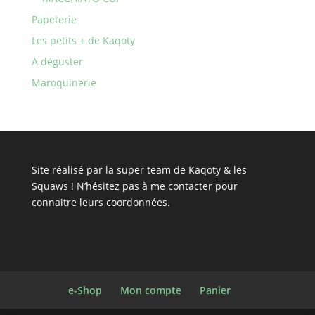
Papeterie
Les petits + de Kaqoty
A déguster
Maroquinerie
Site réalisé par la super team de Kaqoty & les
Squaws ! N’hésitez pas à
me contacter
pour
connaitre leurs coordonnées.
e-Shop
Mon compte
Panier