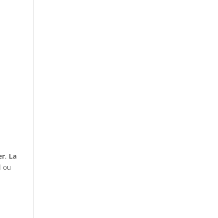
er
.
La
d ou