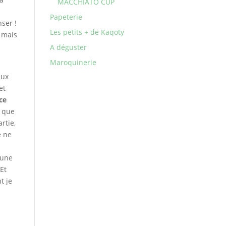
MACCHIATO CUP
Papeterie
nser !
Les petits + de Kaqoty
, mais
A déguster
Maroquinerie
eux
et
ce
t que
rtie,
e ne
 une
 Et
t je