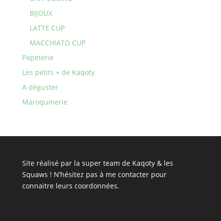
BIJOUX
LATTE CUP
MACCHIATO CUP
Papeterie
Les petits + de Kaqoty
A déguster
Maroquinerie
Site réalisé par la super team de Kaqoty & les
Squaws ! N’hésitez pas à
me contacter
pour
connaitre leurs coordonnées.