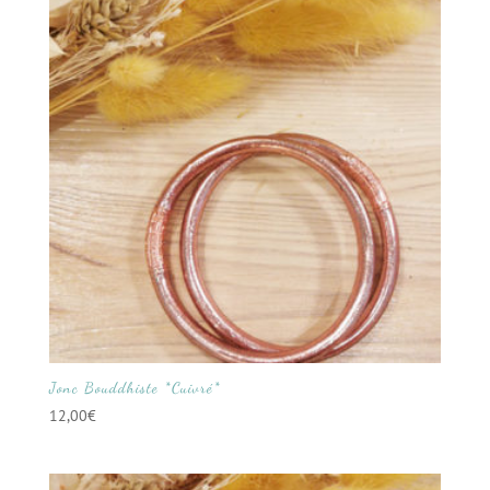
Jonc Bouddhiste *Cuivré*
12,00
€