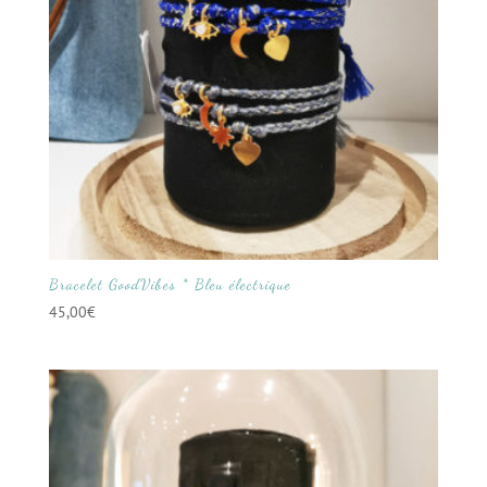
Bracelet GoodVibes * Bleu électrique
45,00
€