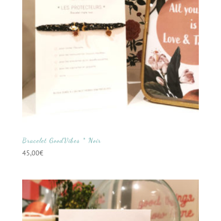
Bracelet GoodVibes * Noir
45,00
€