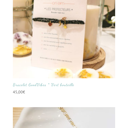
Bracelet GoodVibes * Vert bouteille
45,00
€