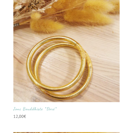
Jonc Bouddhiste *Doré*
12,00
€