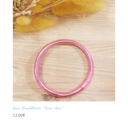
Jonc Bouddhiste *Rose clair*
12,00
€