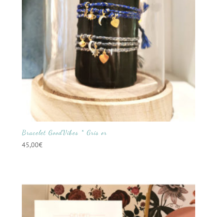
Bracelet GoodVibes * Gris or
45,00
€