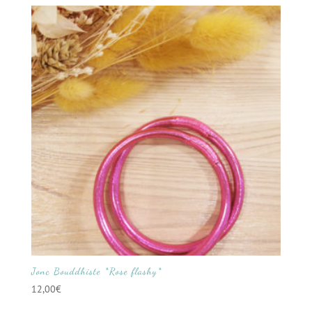
Jonc Bouddhiste *Rose flashy*
12,00
€