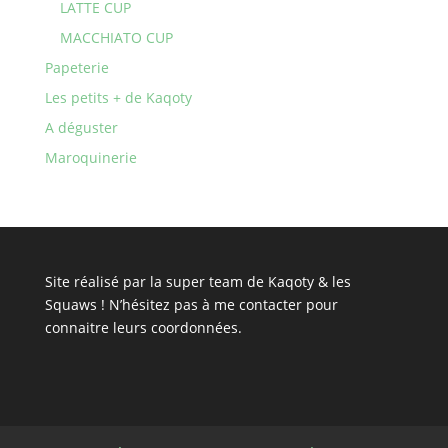
LATTE CUP
MACCHIATO CUP
Papeterie
Les petits + de Kaqoty
A déguster
Maroquinerie
Site réalisé par la super team de Kaqoty & les
Squaws ! N’hésitez pas à
me contacter
pour
connaitre leurs coordonnées.