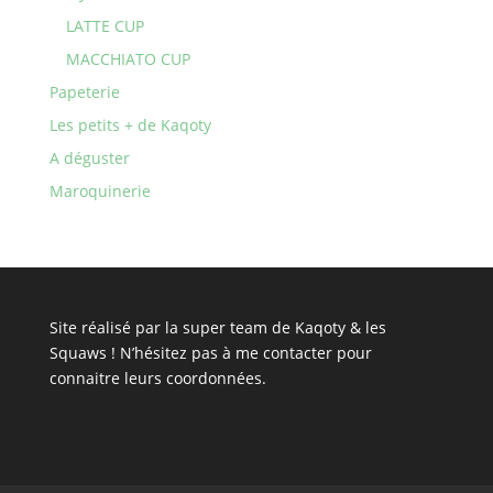
LATTE CUP
MACCHIATO CUP
Papeterie
Les petits + de Kaqoty
A déguster
Maroquinerie
Site réalisé par la super team de Kaqoty & les
Squaws ! N’hésitez pas à
me contacter
pour
connaitre leurs coordonnées.