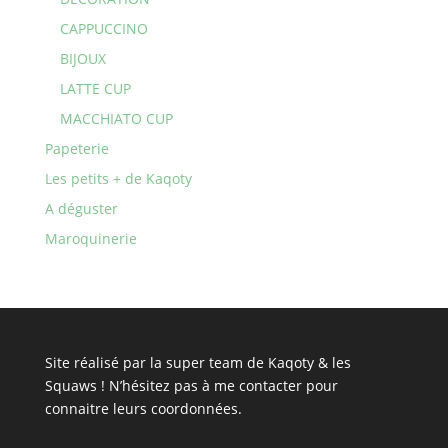
CAPPUCCINO
BIJOUX
LATTE CUP
MACCHIATO CUP
Papeterie
Les petits + de Kaqoty
A déguster
Maroquinerie
Site réalisé par la super team de Kaqoty & les
Squaws ! N’hésitez pas à
me contacter
pour
connaitre leurs coordonnées.